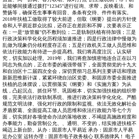
近能够间接通过拨打“12345”进行征询、求帮，反映看法、和
赞扬等，确保苍生事事有回音、条条有交待、件件有落实。
2018年扶植工做取得了较大前进，但取《纲要》提出的方针使
命和人平易近群众比拟，还存正在差距和不脚，次要表示正
在：一是“放管服”仍不敷到位；二是轨制扶植有待加强；三是
行政决策科学化化化历程须加速推进；四是行政法律中慢做为
乱做为现象仍分歧程度存正在；五是行政机关工做人员思维和
依法行政能力有待进一步提高档。我们将高度注沉，认实研
究，切实加以处理。2019年，我们将愈加慎密地连合正在以习
同志为焦点的，正在市委的顽强带领下，全面贯彻党的十九大
和自治区十二届四次全会，深切贯彻习总系列主要讲话和理政
新新思惟新计谋，紧紧环绕自治区党委、和固原市委全面推进
扶植的总体摆设，以贯彻落实《纲要》和《实施方案》为从
线，凸起沉点、抓住环节、巩固根本，切实加强扶植的组织带
领，完美依法行政轨制系统、推进行政决策科学化化化、严酷
规范文明法律、强化对行政的限制和监视、依法无效化解社会
矛盾胶葛、全面提高工做人员思维和依法行政能力等七个方
面，切实抓好各项使命办法的落地收效，不竭提高施政程度和
办事能力，勤奋营制公允、、通明、不变的，结实推进扶植不
竭迈上新台阶。从办：固原市人平易近 承办：固原市人平易
近办公室 运转办理：固原市电子政务核心 联系德律风！ 电子