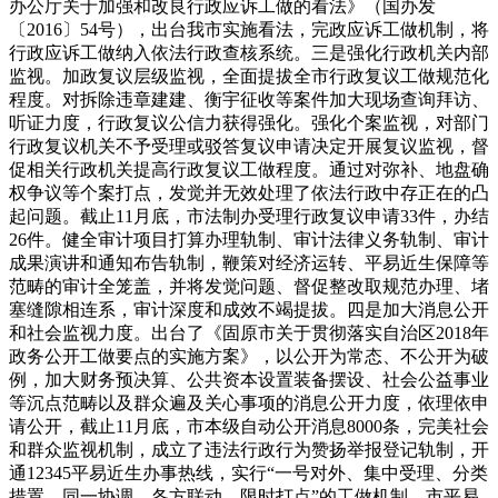
办公厅关于加强和改良行政应诉工做的看法》（国办发
〔2016〕54号），出台我市实施看法，完政应诉工做机制，将
行政应诉工做纳入依法行政查核系统。三是强化行政机关内部
监视。加政复议层级监视，全面提拔全市行政复议工做规范化
程度。对拆除违章建建、衡宇征收等案件加大现场查询拜访、
听证力度，行政复议公信力获得强化。强化个案监视，对部门
行政复议机关不予受理或驳答复议申请决定开展复议监视，督
促相关行政机关提高行政复议工做程度。通过对弥补、地盘确
权争议等个案打点，发觉并无效处理了依法行政中存正在的凸
起问题。截止11月底，市法制办受理行政复议申请33件，办结
26件。健全审计项目打算办理轨制、审计法律义务轨制、审计
成果演讲和通知布告轨制，鞭策对经济运转、平易近生保障等
范畴的审计全笼盖，并将发觉问题、督促整改取规范办理、堵
塞缝隙相连系，审计深度和成效不竭提拔。四是加大消息公开
和社会监视力度。出台了《固原市关于贯彻落实自治区2018年
政务公开工做要点的实施方案》，以公开为常态、不公开为破
例，加大财务预决算、公共资本设置装备摆设、社会公益事业
等沉点范畴以及群众遍及关心事项的消息公开力度，依理依申
请公开，截止11月底，市本级自动公开消息8000条，完美社会
和群众监视机制，成立了违法行政行为赞扬举报登记轨制，开
通12345平易近生办事热线，实行“一号对外、集中受理、分类
措置、同一协调、各方联动、限时打点”的工做机制，市平易