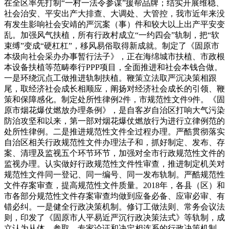
在全区率先打制“一村一法令参谋”援帮品牌；结实开展维稳、
社会治安、平安出产大排查、大调处、大管控，我市近年来没
有发生影响社会安靖的严沉案（事）件和较大以上出产平安变
乱。加强风气扶植，所有行政村成立“一约四会”轨制，把“软
束缚”变成“硬杠杠”，移风易俗取得新成就。制定了《固原市
本级向社会采办办事暂行法子》，正在海绵城市扶植、市政根
本设备扶植等范畴奉行PPP项目，全面推进和社会本钱合做。
一是环绕沉点工做推进轨制扶植。鞭策立法取严沉决策相跟
尾，取经济社会成长相顺应，阐扬对经济社会成长的引领、鞭
策和保障感化。制定处所性律例2件，市规范性文件9件。《固
原市烟花爆仗燃放办理条例》，是自客岁自治区打响大气污染
防治攻坚和以来，第一部对烟花爆仗燃放行为进行立律例范的
处所性律例。二是推进规范性文件全过程办理。严酷贯彻落实
自治区相关行政规范性文件办理法子和，抓好制定、发布、存
案、清理及监视五个环节环节，加强对全市行政规范性文件的
监视办理。认实做好行政规范性文件性审查，推进制定机关对
规范性文件同一登记、同一编号、同一发布轨制。严酷规范性
文件存案审查，提高规范性文件质量。2018年，各县（区）和
市各部分规范性文件存案审查均做到应备必备、应审必审、有
错必纠。一是健全行政决策机制。修订工做法则、常务会议法
则，印发了《固原市人平易近严沉行政决策法式》等轨制，成
立认为从体，参取、专家论证和决定相连系的行政决策机制，