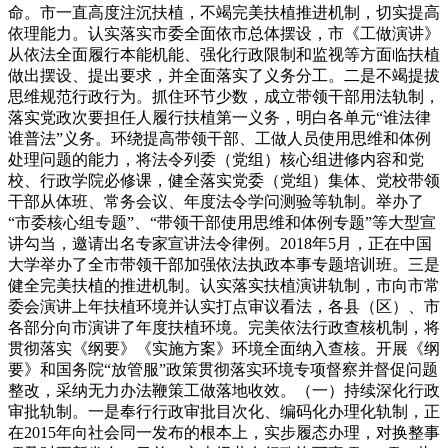
命。市一直高度注沉扶植，不竭完美扶植推进机制，切实提高
依理能力。认实落实市委全面依市总体摆设，市《工做演讲》
从依法全面履行本能机能、强化行政限制和监视等方面临扶植
做出摆设、提出要求，并全面落实了义务分工。二是不竭提拔
思维规范行政行为。抓住环节少数，成立带领干部用法轨制，
落实党政次要担任人履行扶植第一义务，明白各单元“谁法律
谁普法”义务。环绕提高带领干部、工做人员使用思维和体例
处理问题的能力，将法令列委（党组）核心组进修内容和党
校、行政学院必修课，健全落实党委（党组）集体、党校带领
干部从体班、常务会议、年度法令学问测验等轨制。举办了
“市委核心组专题”、“带领干部使用思维和体例专题”等大型宣
讲勾当，邀请出名专家宣讲法令律例。2018年5月，正在中国
大学举办了全市带领干部加强依法执政本事专题培训班。三是
健全完美扶植的推进机制。认实落实扶植演讲轨制，市向市常
委会演讲上年扶植环境并认实打点审议看法，各县（区）、市
各部分向市演讲了年度扶植环境。完美依法行政查核机制，将
贯彻落实《纲要》《实施方案》环境全面纳入查核。开展《纲
要》和国务院“放管服”政策贯彻落实环境专项督察并督促问题
整改，采纳无力办法鞭策工做落地收效。（一）持续深化行政
审批轨制。一是奉行行政审批目次化、编码化办理化轨制，正
在2015年向社会同一发布的根本上，实步履态办理，对换整事