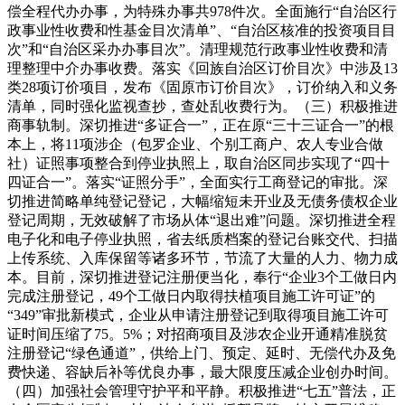
偿全程代办办事，为特殊办事共978件次。全面施行“自治区行
政事业性收费和性基金目次清单”、“自治区核准的投资项目目
次”和“自治区采办办事目次”。清理规范行政事业性收费和清
理整理中介办事收费。落实《回族自治区订价目次》中涉及13
类28项订价项目，发布《固原市订价目次》，订价纳入和义务
清单，同时强化监视查抄，查处乱收费行为。（三）积极推进
商事轨制。深切推进“多证合一”，正在原“三十三证合一”的根
本上，将11项涉企（包罗企业、个别工商户、农人专业合做
社）证照事项整合到停业执照上，取自治区同步实现了“四十
四证合一”。落实“证照分手”，全面实行工商登记的审批。深
切推进简略单纯登记登记，大幅缩短未开业及无债务债权企业
登记周期，无效破解了市场从体“退出难”问题。深切推进全程
电子化和电子停业执照，省去纸质档案的登记台账交代、扫描
上传系统、入库保留等诸多环节，节流了大量的人力、物力成
本。目前，深切推进登记注册便当化，奉行“企业3个工做日内
完成注册登记，49个工做日内取得扶植项目施工许可证”的
“349”审批新模式，企业从申请注册登记到取得项目施工许可
证时间压缩了75。5%；对招商项目及涉农企业开通精准脱贫
注册登记“绿色通道”，供给上门、预定、延时、无偿代办及免
费快递、容缺后补等优良办事，最大限度压减企业创办时间。
（四）加强社会管理守护平和平静。积极推进“七五”普法，正