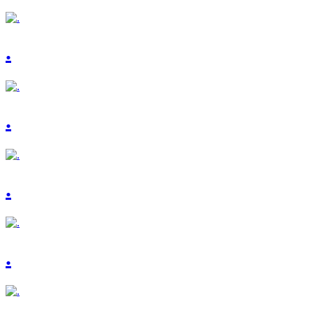
.
.
.
.