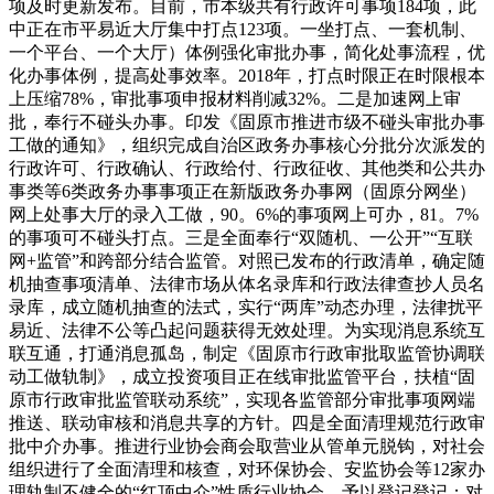
项及时更新发布。目前，市本级共有行政许可事项184项，此
中正在市平易近大厅集中打点123项。一坐打点、一套机制、
一个平台、一个大厅）体例强化审批办事，简化处事流程，优
化办事体例，提高处事效率。2018年，打点时限正在时限根本
上压缩78%，审批事项申报材料削减32%。二是加速网上审
批，奉行不碰头办事。印发《固原市推进市级不碰头审批办事
工做的通知》，组织完成自治区政务办事核心分批分次派发的
行政许可、行政确认、行政给付、行政征收、其他类和公共办
事类等6类政务办事事项正在新版政务办事网（固原分网坐）
网上处事大厅的录入工做，90。6%的事项网上可办，81。7%
的事项可不碰头打点。三是全面奉行“双随机、一公开”“互联
网+监管”和跨部分结合监管。对照已发布的行政清单，确定随
机抽查事项清单、法律市场从体名录库和行政法律查抄人员名
录库，成立随机抽查的法式，实行“两库”动态办理，法律扰平
易近、法律不公等凸起问题获得无效处理。为实现消息系统互
联互通，打通消息孤岛，制定《固原市行政审批取监管协调联
动工做轨制》，成立投资项目正在线审批监管平台，扶植“固
原市行政审批监管联动系统”，实现各监管部分审批事项网端
推送、联动审核和消息共享的方针。四是全面清理规范行政审
批中介办事。推进行业协会商会取营业从管单元脱钩，对社会
组织进行了全面清理和核查，对环保协会、安监协会等12家办
理轨制不健全的“红顶中介”性质行业协会，予以登记登记；对