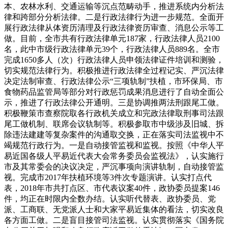
本、农林水利、交通运输等沉点范畴动手，推进系统内分析法
律和跨部分分析法律。二是行政法律行为进一步规范。全面开
展行政法律从体资历清理及行政法律资历审查、消息公示等工
做。目前，全市共有行政法律单元187家，行政法律人员2100
名，此中市级行政法律单元39个，行政法律人员889名。全市
完成1650多人（次）行政法律人员申领法律证件培训和测验，
切实规范法律行为。积极推进行政法律全过程记实、严沉法律
决定法制审查、行政法律公示“三项轨制”扶植，市环保局、市
食物药品监管局等部分对行政惩罚成果消息进行了自动全面公
示，推进了行政法律公开通明。三是协调推两法刑跟尾工做。
积极鞭策市查察院取各行政机关成立和完政法律取刑事司法跟
尾工做机制、联席会议轨制等。积极参取市中级涉及旧城、拆
除违法建建等复杂案件的沟通取交换，正在落实司法监视中不
竭规范行政行为。一是自动接管监视和监视。按照《中华人平
易近国各级人平易近代表大会常务委员会监视法》，认实施行
市及其常委会的决议决定，严沉事项向演讲轨制，自动接管监
视。完成市2017年扶植环境等3件次专题演讲。认实打点代
表，2018年市共打点区、市代表议案40件，政协委员提案146
件，均正在时限内全数办结。认实听代替表、政协委员、党
派、工商联、无党派人士和大家平易近集体的看法，切实改良
各方面工做。二是盲目接管司法监视。认实贯彻落实《国务院