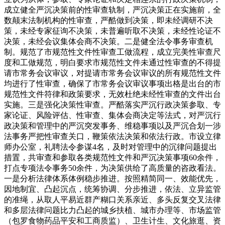
成立健全严沉决策前的性审查轨制，严沉决策正在实施前，全
数颠末法制机构的性审查，严酷做到决策，即未经调研不决
策，未经专家征询不决策，未普遍听取不决策，未经性论证不
决策，未经会议集体会商不决策。二是健全法令事务审查机
制。规范了市规范性文件性审查工做流程，成立完美性审查尺
度和工做规范，明白要求市规范性文件未通过性审查的不得提
请市常务会议审议，对提请市常务会议审议的所有规范性文件
均进行了性审查，确保了市常务会议审议事项出格是出台的市
规范性文件符律和政策要求，无效杜绝未经性审查的文件出台
实施。三是强化决策性审查。严酷落实严沉行政决策参取、专
家论证、风险评估、性审查、集体会商决定等法式，对严沉行
政决策和管理中的严沉突发事务、维稳事项以及严沉合划一涉
法事务严把性审查关口，鞭策依法决策和依法行政。市设立律
师办公室，礼聘法令参谋4名，及时对管理中的沉律问题提出
措置，共审查和参取各类规范性文件和严沉决策事项60余件，
打点专项法令事务50余件，为决策供给了高质量的咨政看法。
一是分析法律体系体例稳步推进。按照精简同一、效能优先，
因地制宜、凸起沉点，统筹协调、分步推进，依法、立异监管
的准绳，从取人平易近群产糊口关系亲近、多头反复交叉法律
和多层法律问题比力凸起的城乡扶植、城市办理等、市场监管
（包罗食物药品平安和工商质监）、卫生计生、文化旅逛、资