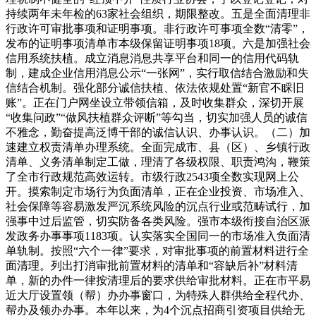
持续两年未年检的63家社会组织，期限整改。五是全面清理非
行政许可审批事项和证明事项。非行政许可事项全数“清零”，
发布的证明事项清单市本级保留证明事项18项。六是加强社会
信用系统扶植。成立消息消息共享平台和同一的信用代码轨
制，建成企业信用消息公示“一张网”，实行取信结合激励和失
信结合机制。强化部分诚信扶植、依法依规处置“新官不睬旧
账”。正在门户网坐设立带领信箱，及时收集群众，深切开展
“收集问政”“做风扶植群众评断”等勾当，切实加强人员的诚信
不雅念，勤奋提高泛博干部的诚信认识、办事认识。（二）加
速建立权责清单办理系统。全面完成市、县（区）、乡镇行政
清单、义务清单制定工做，理清了各级权限、职责鸿沟，鞭策
了全市行政规范高效运转。市级行政2543项全数实现网上公
开。摸索制定市场行为负面清单，正在企业投资、市场准入、
社会保障等容易激发严沉系统风险的沉点行业或范畴试行，加
强事中过后监管，切实防备各类风险。强市本级衔接自治区派
发政务办事事项1183项。认实落实全国同一的市场准入负面清
单轨制。按照“六个一律”要求，对审批事项的前置材料进行全
面清理。列出打消审批前置材料的清单和“容缺后补”材料清
单，新的办件一律按清理后的要求供给审批材料。正在市平易
近大厅设置领（帮）办办事窗口，为特殊人群供给全程代办、
帮办及领办办事。本年以来，为4个沉点招商引资项目供给无