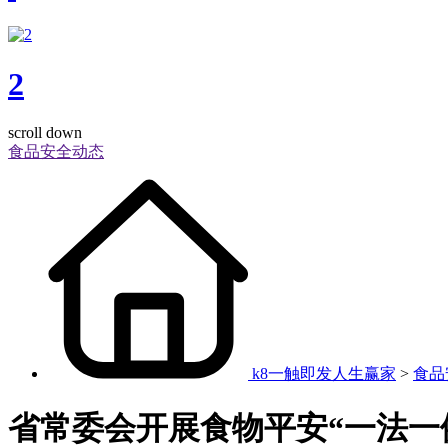
2
scroll down
食品安全动态
k8一触即发人生赢家
>
食品
省常委会开展食物平安“一法一