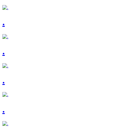
.
.
.
.