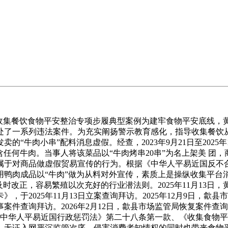
之收集餐饮食物平安整治专项步履典型案例为建牢食物平安底线，
了一系列违法案件。为充实阐扬警示教育感化，指导收集餐饮从业
卖的“牛肉小串”配料消息虚假。经查，2023年9月21日至2025
任何牛肉。当事人将该菜品以“牛肉烤串20串”为名上架美 团，商
属于对商品做虚假贸易宣传的行为。根据《中华人平易近国反不
利用鸭肉成品以“牛肉”做为从料对外宣传，素质上是操纵收集平
时改正，容易繁殖以次充好的行业潜法则。2025年11月13
于2025年11月13日立案查询拜访。2025年12月9日，
案件查询拜访。2026年2月12日，歙县市场监管局恢复案件
据《中华人平易近国行政惩罚法》第二十八条第一款、《收集食物平
无证入网严沉监管次序，侵害消费者知情权的同时也带来食物平安