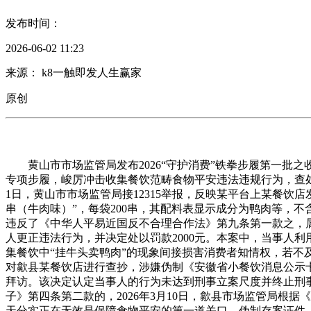
发布时间：
2026-06-02 11:23
来源： k8一触即发人生赢家
原创
黄山市市场监管局发布2026“守护消费”铁拳步履第一批
专项步履，峻厉冲击收集餐饮范畴食物平安违法违规行为，查处
1日，黄山市市场监管局接12315举报，反映某平台上某餐饮店发
串（牛肉味）”，每袋200串，其配料表显示成分为鸭肉等，不含
违反了《中华人平易近国反不合理合作法》第九条第一款之，
人更正违法行为，并决定处以罚款2000元。本案中，当事人
集餐饮中“挂牛头卖鸭肉”的现象间接损害消费者知情权，若不及
对歙县某餐饮店进行查抄，涉嫌伪制《安徽省小餐饮消息公示卡》，
拜访。该决定认定当事人的行为未达到刑事立案尺度并终止刑事
子》第四条第二款的，2026年3月10日，歙县市场监管局根
天分实正在无效是保障食物平安的第一道关口，伪制存案证件、