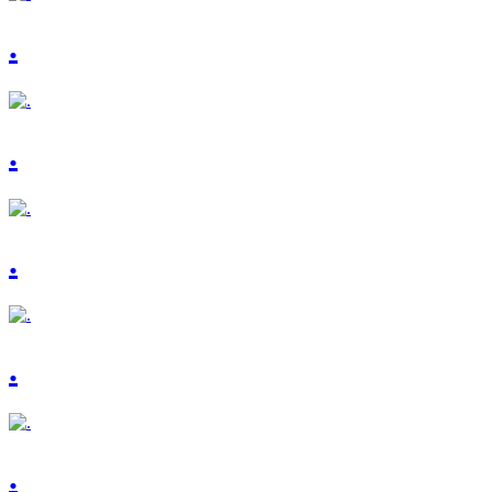
.
.
.
.
.