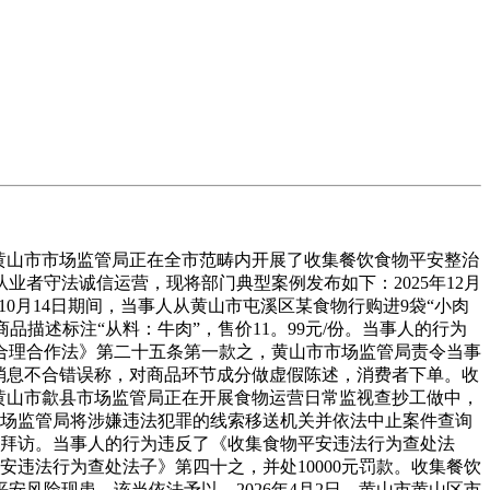
黄山市市场监管局正在全市范畴内开展了收集餐饮食物平安整治
者守法诚信运营，现将部门典型案例发布如下：2025年12月
年10月14日期间，当事人从黄山市屯溪区某食物行购进9袋“小肉
品描述标注“从料：牛肉”，售价11。99元/份。当事人的行为
合理合作法》第二十五条第一款之，黄山市市场监管局责令当事
台消息不合错误称，对商品环节成分做虚假陈述，消费者下单。收
日，黄山市歙县市场监管局正在开展食物运营日常监视查抄工做中，
歙县市场监管局将涉嫌违法犯罪的线索移送机关并依法中止案件查询
查询拜访。当事人的行为违反了《收集食物平安违法行为查处法
安违法行为查处法子》第四十之，并处10000元罚款。收集餐饮
风险现患，该当依法予以。2026年4月2日，黄山市黄山区市