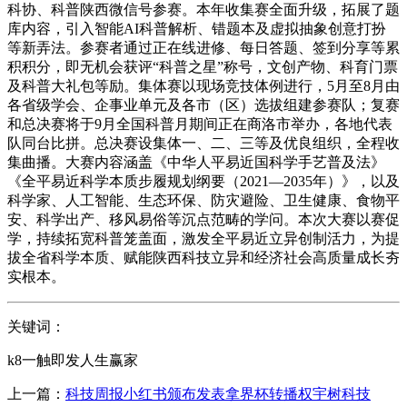
科协、科普陕西微信号参赛。本年收集赛全面升级，拓展了题
库内容，引入智能AI科普解析、错题本及虚拟抽象创意打扮
等新弄法。参赛者通过正在线进修、每日答题、签到分享等累
积积分，即无机会获评“科普之星”称号，文创产物、科育门票
及科普大礼包等励。集体赛以现场竞技体例进行，5月至8月由
各省级学会、企事业单元及各市（区）选拔组建参赛队；复赛
和总决赛将于9月全国科普月期间正在商洛市举办，各地代表
队同台比拼。总决赛设集体一、二、三等及优良组织，全程收
集曲播。大赛内容涵盖《中华人平易近国科学手艺普及法》
《全平易近科学本质步履规划纲要（2021—2035年）》，以及
科学家、人工智能、生态环保、防灾避险、卫生健康、食物平
安、科学出产、移风易俗等沉点范畴的学问。本次大赛以赛促
学，持续拓宽科普笼盖面，激发全平易近立异创制活力，为提
拔全省科学本质、赋能陕西科技立异和经济社会高质量成长夯
实根本。
关键词：
k8一触即发人生赢家
上一篇：
科技周报小红书颁布发表拿界杯转播权宇树科技