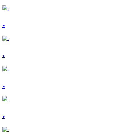
.
.
.
.