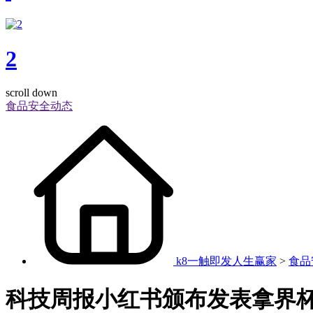
2
scroll down
食品安全动态
k8一触即发人生赢家
>
食品
科技周报小红书颁布发表拿界