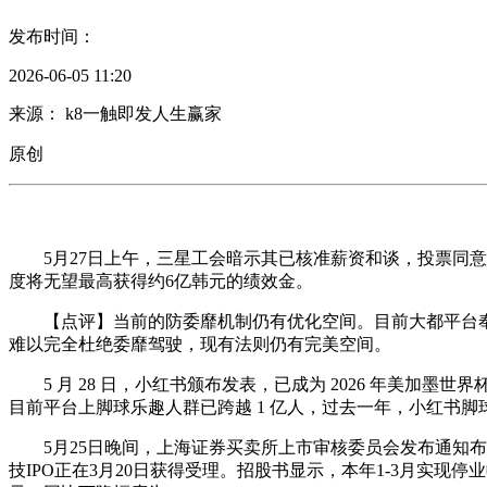
发布时间：
2026-06-05 11:20
来源： k8一触即发人生赢家
原创
5月27日上午，三星工会暗示其已核准薪资和谈，投票同意率
度将无望最高获得约6亿韩元的绩效金。
【点评】当前的防委靡机制仍有优化空间。目前大都平台奉行
难以完全杜绝委靡驾驶，现有法则仍有完美空间。
5 月 28 日，小红书颁布发表，已成为 2026 年美加
目前平台上脚球乐趣人群已跨越 1 亿人，过去一年，小红书脚球
5月25日晚间，上海证券买卖所上市审核委员会发布通知布告
技IPO正在3月20日获得受理。招股书显示，本年1-3月实现停业收