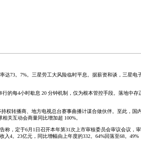
达73。7%。三星劳工大风险临时平息。据薪资和谈，三星电子担
的每4小时歇息 20 分钟机制，仅为根本管控手段。落地中存
墨世界杯持权转播商、地方电视总台赛事曲播计谋合做伙伴。至此，
相关互动会商量同比增加超 100%。
称，定于6月1日召开本年第31次上市审核委员会审议会议，
入4。23亿元，同比增幅由上年度的332。64%回落至68。49%；