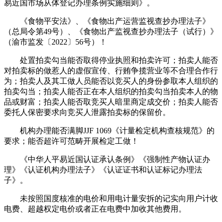
易近国市场从体登记办理条例实施细则》。
《食物平安法》、《食物出产运营监视查抄办理法子》
（总局令第49号）、《食物出产监视查抄办理法子（试行）》
（渝市监发〔2022〕56号）！
处置拍卖勾当能否取得停业执照和拍卖许可；拍卖人能否
对拍卖标的做惹人的虚假宣传、行贿争揽营业等不合理合作行
为；拍卖人及其工做人员能否以竞买人的身份参取本人组织的
拍卖勾当；拍卖人能否正在本人组织的拍卖勾当拍卖本人的物
品或财富；拍卖人能否取竞买人暗里商定成交价；拍卖人能否
委托人保密要求向竞买人泄露拍卖标的保留价。
机构办理能否满脚JJF 1069《计量检定机构查核规范》的
要求；能否超许可范畴开展检定工做！
《中华人平易近国认证承认条例》《强制性产物认证办
理》《认证机构办理法子》《认证证书和认证标记办理法
子》。
未按照国度核准的电价和用电计量安拆的记实向用户计收
电费、超越权定电价或者正在电费中加收其他费用。