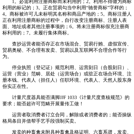
1。必需利用注册商标而未利用的；2。利用不得做为商标
利用的标记的；3。正在贸易勾当中利用“驰誉商标”字样的；
4。商标被许可儿未标明其名称和商品产地的；5。商标注册人
正在利用注册商标的过程中，自行改变注册商标、注册人表
面、地址或者其他注册事项的；6。将未注册商标假充注册商
标利用的；7。未履行集体商标。
查抄运营者能否存正在市场混合、贸易行贿、虚假宣传、
贸易奥秘、不合理有发卖、贸易以及互联网不合理合作等行
为。
停业执照（登记证）规范利用、运营刻日（合股刻日）、
运营（营业）范畴、居处（运营场合）或驻正在场合环境、注
册本钱、代表人（担任人）任职环境、代表人、天然人股东身
份实正在性。
计量尺度器具能否满脚JJF 1033《计量尺度查核规范》的
要求；能否超许可范畴开展量传工做！
运营者取消费者订立合同，解除或者消费者的；能否操纵
格局条目并借帮手艺手段强制买卖。
发卖的种畜禽未附具种畜禽及格证明、六畜系谱，发卖、