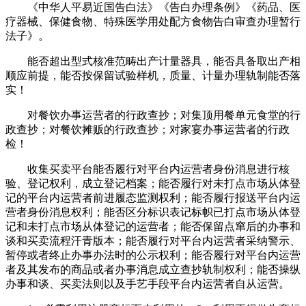
《中华人平易近国告白法》《告白办理条例》《药品、医
疗器械、保健食物、特殊医学用处配方食物告白审查办理暂行
法子》。
能否超出型式核准范畴出产计量器具，能否具备取出产相
顺应前提，能否按保留试验样机，质量、计量办理轨制能否落
实！
对餐饮办事运营者的行政查抄；对集顶用餐单元食堂的行
政查抄；对餐饮摊贩的行政查抄；对家宴办事运营者的行政
检！
收集买卖平台能否履行对平台内运营者身份消息进行核
验、登记权利，成立登记档案；能否履行对未打点市场从体登
记的平台内运营者前进履态监测权利；能否履行报送平台内运
营者身份消息权利；能否区分标识表记标帜已打点市场从体登
记和未打点市场从体登记的运营者；能否保留点窜后的办事和
谈和买卖流程汗青版本；能否履行对平台内运营者采纳警示、
暂停或者终止办事办法时的公示权利；能否履行对平台内运营
者及其发布的商品或者办事消息成立查抄轨制权利；能否操纵
办事和谈、买卖法则以及手艺手段平台内运营者自从运营。