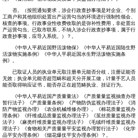
否。（按照通知要求，涉企行政查抄事项是对企业、个别
工商户和其他组织处置出产运营勾当的环境进行强制性领会、
核查的事项。行政事业性收费收取的是弥补性费用，非处置出
产运营勾当。已取市联系，不纳入涉企行政查抄事项，属于行
政查抄事项，应导入系统。）？。
《中华人平易近国野活泼物保》《中华人平易近国陆生野
活泼物实施条例》《中华人平易近国水生野活泼物实施条
例》。
已取证人员的执业单元取注册单元能否分歧，注册证能否
无效；执业单元能否超范畴和超天分开展工做，计量手艺人员
能否取得响应证书，能否存正在超范畴执业、挂证行为。
《中华人平易近国产质量量法》《产质量量监视抽查办理
暂行法子》《产质量量条例》《产物防伪监视办理法子》《消
防产物监视办理》《农业机械维修办理》。《棉花质量监视办
理条例》《纤维成品质量监视办理法子》《茧丝质量监视办理
法子》《麻类纤维质量监视办理法子》《毛绒纤维质量监视办
理法子》《食物相关产质量量平安监视办理暂行法子》《化学
品平安办理条例》《烟花爆仗平安办理条例》？。