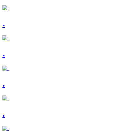
.
.
.
.