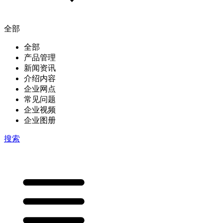
全部
全部
产品管理
新闻资讯
介绍内容
企业网点
常见问题
企业视频
企业图册
搜索