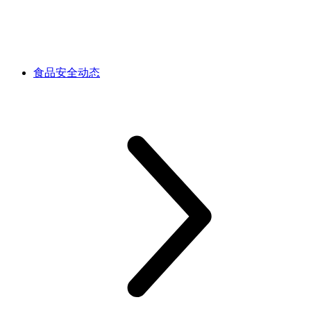
食品安全动态