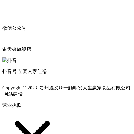
微信公众号
雷天椒旗舰店
抖音号 苗寨人家佳裕
Copyright © 2023 贵州遵义k8一触即发人生赢家食品有限公司
网站建设：
k8一触即发人生赢家
网站地图
营业执照