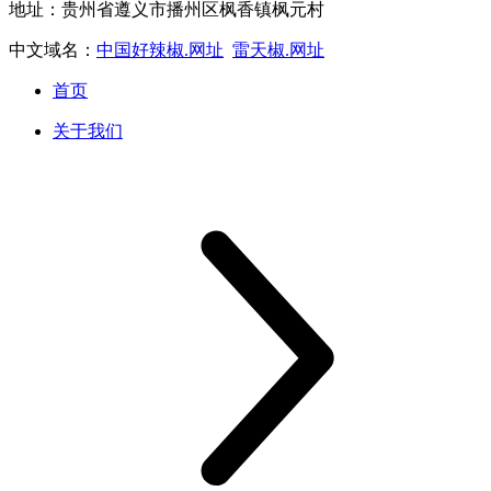
地址：贵州省遵义市播州区枫香镇枫元村
中文域名：
中国好辣椒.网址
雷天椒.网址
首页
关于我们