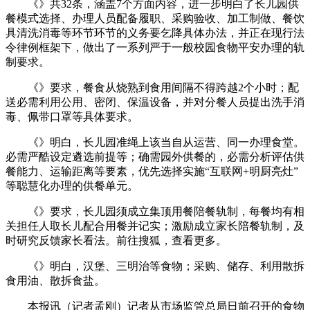
《》共32条，涵盖7个方面内容，进一步明白了长儿园供
餐模式选择、办理人员配备履职、采购验收、加工制做、餐饮
具清洗消毒等环节环节的义务要乞降具体办法，并正在现行法
令律例框架下，做出了一系列严于一般校园食物平安办理的轨
制要求。
《》要求，餐食从烧熟到食用间隔不得跨越2个小时；配
送必需利用公用、密闭、保温设备，并对分餐人员提出洗手消
毒、佩带口罩等具体要求。
《》明白，长儿园准绳上该当自从运营、同一办理食堂。
必需严酷设定遴选前提等；确需园外供餐的，必需分析评估供
餐能力、运输距离等要素，优先选择实施“互联网+明厨亮灶”
等聪慧化办理的供餐单元。
《》要求，长儿园须成立集顶用餐陪餐轨制，每餐均有相
关担任人取长儿配合用餐并记实；激励成立家长陪餐轨制，及
时研究反馈家长看法。前往搜狐，查看更多。
《》明白，汉堡、三明治等食物；采购、储存、利用散拆
食用油、散拆食盐。
本报讯（记者孟刚）记者从市场监管总局日前召开的食物