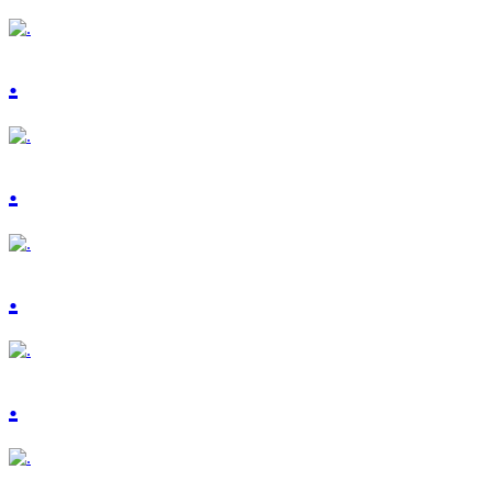
.
.
.
.