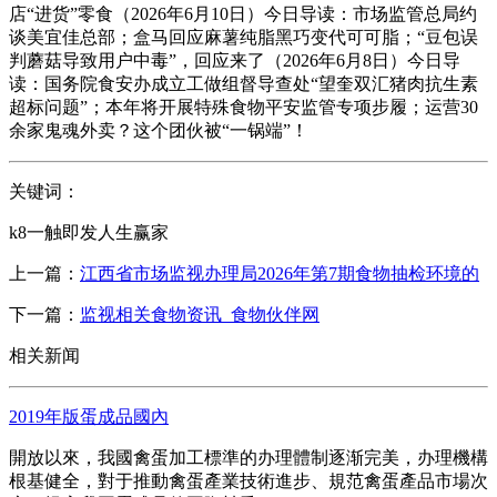
店“进货”零食（2026年6月10日）今日导读：市场监管总局约
谈美宜佳总部；盒马回应麻薯纯脂黑巧变代可可脂；“豆包误
判蘑菇导致用户中毒”，回应来了（2026年6月8日）今日导
读：国务院食安办成立工做组督导查处“望奎双汇猪肉抗生素
超标问题”；本年将开展特殊食物平安监管专项步履；运营30
余家鬼魂外卖？这个团伙被“一锅端”！
关键词：
k8一触即发人生赢家
上一篇：
江西省市场监视办理局2026年第7期食物抽检环境的
下一篇：
监视相关食物资讯_食物伙伴网
相关新闻
2019年版蛋成品國內
開放以來，我國禽蛋加工標準的办理體制逐渐完美，办理機構
根基健全，對于推動禽蛋產業技術進步、規范禽蛋產品市場次