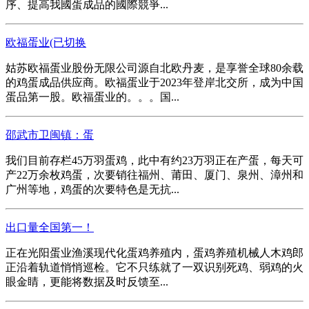
序、提高我國蛋成品的國際競爭...
欧福蛋业(已切换
姑苏欧福蛋业股份无限公司源自北欧丹麦，是享誉全球80余载
的鸡蛋成品供应商。欧福蛋业于2023年登岸北交所，成为中国
蛋品第一股。欧福蛋业的。。。国...
邵武市卫闽镇：蛋
我们目前存栏45万羽蛋鸡，此中有约23万羽正在产蛋，每天可
产22万余枚鸡蛋，次要销往福州、莆田、厦门、泉州、漳州和
广州等地，鸡蛋的次要特色是无抗...
出口量全国第一！
正在光阳蛋业渔溪现代化蛋鸡养殖内，蛋鸡养殖机械人木鸡郎
正沿着轨道悄悄巡检。它不只练就了一双识别死鸡、弱鸡的火
眼金睛，更能将数据及时反馈至...