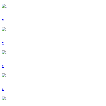
.
.
.
.