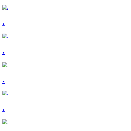
.
.
.
.