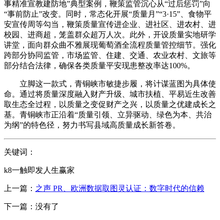
事精准宣教建防地”典型案例，鞭策监管沉心从“过后惩罚”向
“事前防止”改变。同时，常态化开展“质量月”“3·15”、食物平
安宣传周等勾当，鞭策质量宣传进企业、进社区、进农村、进
校园、进商超，笼盖群众超万人次。此外，开设质量实地研学
讲堂，面向群众曲不雅展现葡萄酒全流程质量管控细节。强化
跨部分协同监管，市场监管、住建、交通、农业农村、文旅等
部分结合法律，确保各类质量平安现患整改率达100%。
立脚这一款式，青铜峡市敏捷步履，将计谋蓝图为具体使
命。通过将质量深度融入财产升级、城市扶植、平易近生改善
取生态全过程，以质量之变促财产之兴，以质量之优建成长之
基。青铜峡市正沿着“质量引领、立异驱动、绿色为本、共治
为纲”的特色径，努力书写县域高质量成长新答卷。
关键词：
k8一触即发人生赢家
上一篇：
之声 PR、欧洲数据取图灵认证：数字时代的信赖
下一篇：没有了