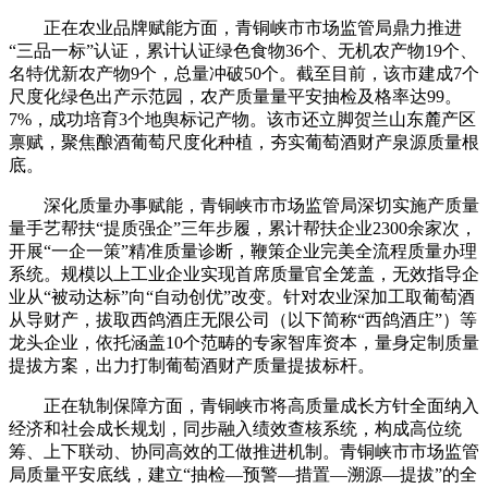
正在农业品牌赋能方面，青铜峡市市场监管局鼎力推进
“三品一标”认证，累计认证绿色食物36个、无机农产物19个、
名特优新农产物9个，总量冲破50个。截至目前，该市建成7个
尺度化绿色出产示范园，农产质量量平安抽检及格率达99。
7%，成功培育3个地舆标记产物。该市还立脚贺兰山东麓产区
禀赋，聚焦酿酒葡萄尺度化种植，夯实葡萄酒财产泉源质量根
底。
深化质量办事赋能，青铜峡市市场监管局深切实施产质量
量手艺帮扶“提质强企”三年步履，累计帮扶企业2300余家次，
开展“一企一策”精准质量诊断，鞭策企业完美全流程质量办理
系统。规模以上工业企业实现首席质量官全笼盖，无效指导企
业从“被动达标”向“自动创优”改变。针对农业深加工取葡萄酒
从导财产，拔取西鸽酒庄无限公司（以下简称“西鸽酒庄”）等
龙头企业，依托涵盖10个范畴的专家智库资本，量身定制质量
提拔方案，出力打制葡萄酒财产质量提拔标杆。
正在轨制保障方面，青铜峡市将高质量成长方针全面纳入
经济和社会成长规划，同步融入绩效查核系统，构成高位统
筹、上下联动、协同高效的工做推进机制。青铜峡市市场监管
局质量平安底线，建立“抽检—预警—措置—溯源—提拔”的全