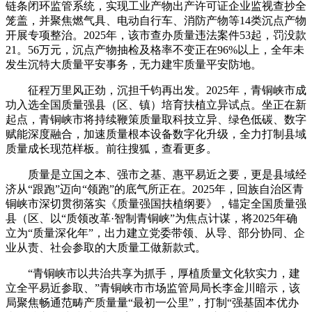
链条闭环监管系统，实现工业产物出产许可证企业监视查抄全
笼盖，并聚焦燃气具、电动自行车、消防产物等14类沉点产物
开展专项整治。2025年，该市查办质量违法案件53起，罚没款
21。56万元，沉点产物抽检及格率不变正在96%以上，全年未
发生沉特大质量平安事务，无力建牢质量平安防地。
征程万里风正劲，沉担千钧再出发。2025年，青铜峡市成
功入选全国质量强县（区、镇）培育扶植立异试点。坐正在新
起点，青铜峡市将持续鞭策质量取科技立异、绿色低碳、数字
赋能深度融合，加速质量根本设备数字化升级，全力打制县域
质量成长现范样板。前往搜狐，查看更多。
质量是立国之本、强市之基、惠平易近之要，更是县域经
济从“跟跑”迈向“领跑”的底气所正在。2025年，回族自治区青
铜峡市深切贯彻落实《质量强国扶植纲要》，锚定全国质量强
县（区、以“质领改革·智制青铜峡”为焦点计谋，将2025年确
立为“质量深化年”，出力建立党委带领、从导、部分协同、企
业从责、社会参取的大质量工做新款式。
“青铜峡市以共治共享为抓手，厚植质量文化软实力，建
立全平易近参取、”青铜峡市市场监管局局长李金川暗示，该
局聚焦畅通范畴产质量量“最初一公里”，打制“强基固本优办