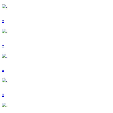
.
.
.
.