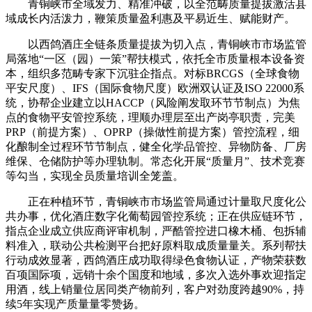
青铜峡市全域发力、精准冲破，以全范畴质量提拔激活县
域成长内活泼力，鞭策质量盈利惠及平易近生、赋能财产。
以西鸽酒庄全链条质量提拔为切入点，青铜峡市市场监管
局落地“一区（园）一策”帮扶模式，依托全市质量根本设备资
本，组织多范畴专家下沉驻企指点。对标BRCGS（全球食物
平安尺度）、IFS（国际食物尺度）欧洲双认证及ISO 22000系
统，协帮企业建立以HACCP（风险阐发取环节节制点）为焦
点的食物平安管控系统，理顺办理层至出产岗亭职责，完美
PRP（前提方案）、OPRP（操做性前提方案）管控流程，细
化酿制全过程环节节制点，健全化学品管控、异物防备、厂房
维保、仓储防护等办理轨制。常态化开展“质量月”、技术竞赛
等勾当，实现全员质量培训全笼盖。
正在种植环节，青铜峡市市场监管局通过计量取尺度化公
共办事，优化酒庄数字化葡萄园管控系统；正在供应链环节，
指点企业成立供应商评审机制，严酷管控进口橡木桶、包拆辅
料准入，联动公共检测平台把好原料取成质量量关。系列帮扶
行动成效显著，西鸽酒庄成功取得绿色食物认证，产物荣获数
百项国际项，远销十余个国度和地域，多次入选外事欢迎指定
用酒，线上销量位居同类产物前列，客户对劲度跨越90%，持
续5年实现产质量量零赞扬。