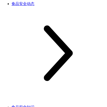
食品安全动态