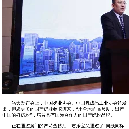
当天发布会上，中国奶业协会、中国乳成品工业协会还发
出，但愿更多的国产奶业参取进来，“用全球的高尺度，出产
中国的好奶粉”，培育具有国际合作力的国产奶粉品牌。
正在通过澳门的严苛查抄后，君乐宝又通过了“同线同标