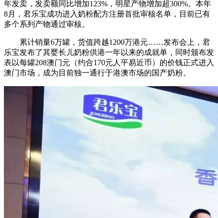
年发卖，发卖额同比增加123%，明星产物增加超300%。本年
8月，君乐宝成功进入奶粉配方注册首批审核名单，目前已有
多个系列产物通过审核。
累计销量6万罐，货值跨越1200万港元……发布会上，君
乐宝发布了其婴长儿奶粉供港一年以来的成就单，同时颁布发
表以每罐208澳门元（约合170元人平易近币）的价钱正式进入
澳门市场，成为目前独一通行于港澳市场的国产奶粉。