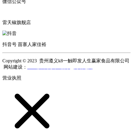
微信公众号
雷天椒旗舰店
抖音号 苗寨人家佳裕
Copyright © 2023 贵州遵义k8一触即发人生赢家食品有限公司
网站建设：
k8一触即发人生赢家
网站地图
营业执照