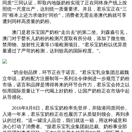
同质”三同认证，即取内地版奶粉实现了正在同终身产线上按
照统一尺度出产，达到统一质量要求。并且，君乐宝正在“三
同”根本上还力求做到“同价”，消费者无需去港澳代购就可享
遭到同样高质量的奶粉。
澳门是君乐宝国产奶粉“走出去”的第二坐。刘森淼引见，
澳门对于婴长儿奶粉的检测尺度取有所分歧，添加了微生物、
禁用物、放射性元素等15项检测项目。“君乐宝奶粉以优异质
量通过了严苛的检测，达到较高的国际程度。”。
“奶业创品牌，环节正在于诺言。”君乐宝乳业集团总裁魏
立华说，奶粉配方注册制等一系列法令律例进一步规范了奶粉
市场，诺言和品牌是博得将来的环节合作力，君乐宝会持之以
恒用国际质量让下一代喝上好奶粉，让国产奶粉正在市场中起
从导感化。
2016年8月8日，君乐宝奶粉率先登岸，并陆港同质同价。
入港一年来，君乐宝奶粉正在也履历了从质疑到领会、再到承
认的过程。“送一罐没人品尝，我们就送一箱，用这种诚意和
决心打动了消费者。”据君乐宝乳业集团副总裁、奶粉事业部