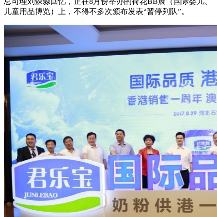
总司理刘森淼回忆，正在8月份举办的荷花BB展（国际婴儿、
儿童用品博览）上，不得不多次颁布发表“暂停列队”。