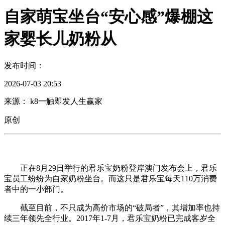
自家萌宝坐台“安心感”爆棚这
家婴长儿奶粉从
发布时间：
2026-07-03 20:53
来源： k8一触即发人生赢家
原创
正在8月29日举行的君乐宝奶粉登岸澳门发布会上，君乐
宝员工纷纷为自家奶粉坐台。而这只是君乐宝每天110万消费
者中的一小部门。
截至目前，不只成为高价市场的“破局者”，其增加率也持
续三年领先全行业。2017年1-7月，君乐宝奶粉已完成客岁全