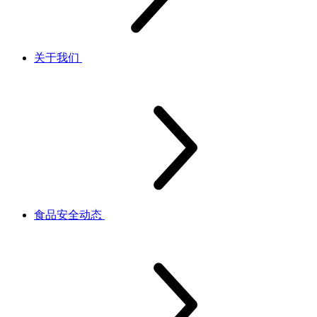
关于我们
食品安全动态