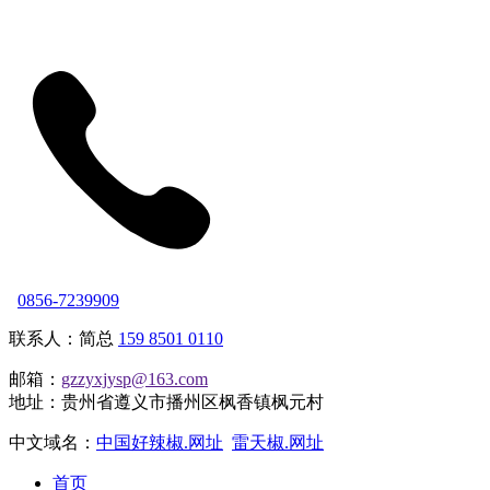
0856-7239909
联系人：简总
159 8501 0110
邮箱：
gzzyxjysp@163.com
地址：贵州省遵义市播州区枫香镇枫元村
中文域名：
中国好辣椒.网址
雷天椒.网址
首页