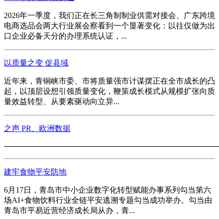
2026年一季度，我们正在长三角制制业供需对接会、广东跨境
电商选品会两大行业展会察看到一个显著变化：以往仅做为出
口企业必备天分的办理系统认证，...
以质量之变 促县域
近年来，青铜峡市委、市将质量强市计谋摆正在全市成长的凸
起，以顶层设想引领质量变化，鞭策成长模式从规模扩张向质
量效益转型、从要素驱动向立异...
之声 PR、欧洲数据
─────────────────────────────────────────
建牢食物平安防地
6月17日，青岛市中小企业数字化转型赋能办事系列勾当第六
场AI+食物饮料行业全链平安逃溯专题勾当成功举办。勾当由
青岛市平易近营经济成长局从办，青...