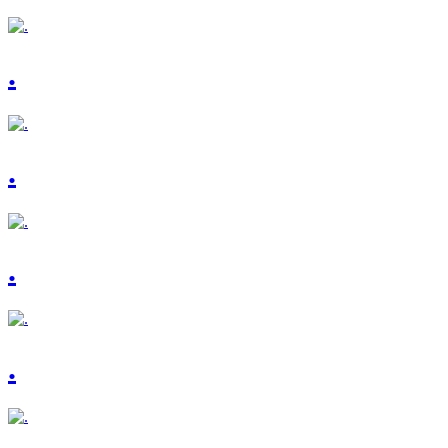
.
.
.
.