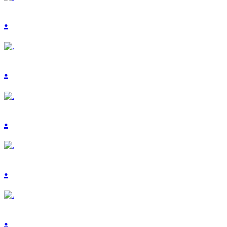
.
.
.
.
.