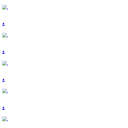
.
.
.
.