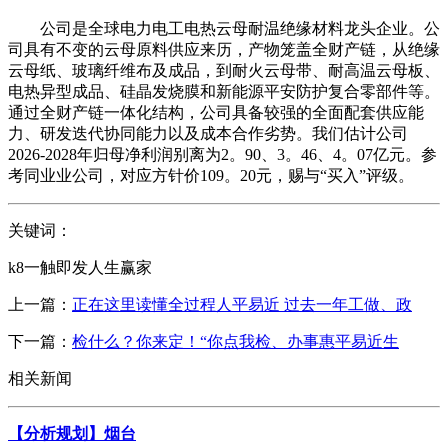
公司是全球电力电工电热云母耐温绝缘材料龙头企业。公
司具有不变的云母原料供应来历，产物笼盖全财产链，从绝缘
云母纸、玻璃纤维布及成品，到耐火云母带、耐高温云母板、
电热异型成品、硅晶发烧膜和新能源平安防护复合零部件等。
通过全财产链一体化结构，公司具备较强的全面配套供应能
力、研发迭代协同能力以及成本合作劣势。我们估计公司
2026-2028年归母净利润别离为2。90、3。46、4。07亿元。参
考同业业公司，对应方针价109。20元，赐与“买入”评级。
关键词：
k8一触即发人生赢家
上一篇：
正在这里读懂全过程人平易近 过去一年工做、政
下一篇：
检什么？你来定！“你点我检、办事惠平易近生
相关新闻
【分析规划】烟台