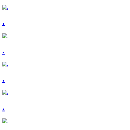
.
.
.
.