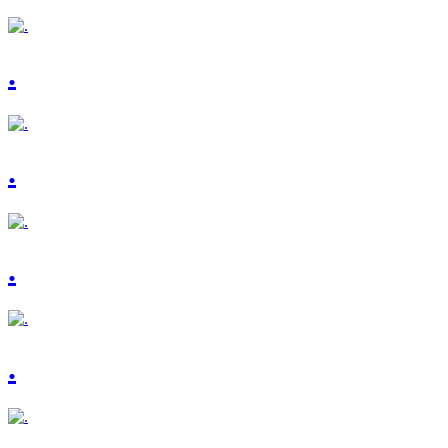
.
.
.
.