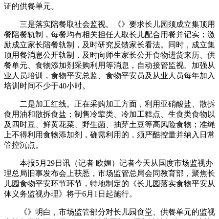
证的供餐单元。
三是落实陪餐取社会监视。《》要求长儿园须成立集顶用
餐陪餐轨制，每餐均有相关担任人取长儿配合用餐并记实；激
励成立家长陪餐轨制，及时研究反馈家长看法。同时，成立集
顶用餐消息公开轨制，及时向师生家长公开食物进货来历、供
餐单元、食物添加剂采购利用等消息，自动接管监视。加强从
业人员培训，食物平安总监、食物平安员及从业人员每年加入
培训时间不少于40小时。
二是加工红线。正在采购加工方面，利用亚硝酸盐、散拆
食用油和散拆食盐；制售冷荤类、冷加工糕点、生食类食物以
及四时豆、鲜黄花菜、野生菌、抽芽土豆等高风险食物；准绳
上不得利用食物添加剂，确需利用的，须严酷控量并纳入日常
管控沉点。
本报5月29日讯（记者 欧媚）记者今天从国度市场监视办
理总局旧事发布会上获悉，市场监管总局会同教育部，聚焦长
儿园食物平安环节环节，特地制定的《长儿园落实食物平安从
体义务监视办理》将于6月1日起施行。
《》明白，市场监管部分对长儿园食堂、供餐单元的监视