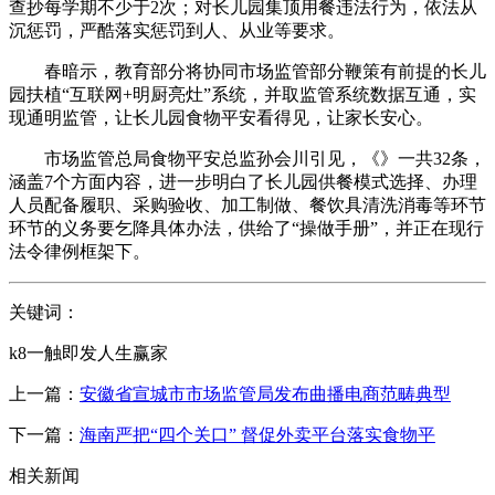
查抄每学期不少于2次；对长儿园集顶用餐违法行为，依法从
沉惩罚，严酷落实惩罚到人、从业等要求。
春暗示，教育部分将协同市场监管部分鞭策有前提的长儿
园扶植“互联网+明厨亮灶”系统，并取监管系统数据互通，实
现通明监管，让长儿园食物平安看得见，让家长安心。
市场监管总局食物平安总监孙会川引见，《》一共32条，
涵盖7个方面内容，进一步明白了长儿园供餐模式选择、办理
人员配备履职、采购验收、加工制做、餐饮具清洗消毒等环节
环节的义务要乞降具体办法，供给了“操做手册”，并正在现行
法令律例框架下。
关键词：
k8一触即发人生赢家
上一篇：
安徽省宣城市市场监管局发布曲播电商范畴典型
下一篇：
海南严把“四个关口” 督促外卖平台落实食物平
相关新闻