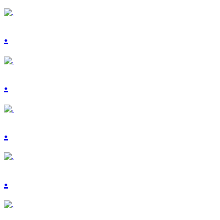
.
.
.
.