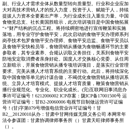
副、行业人才需求全体从数量型转向质量型。行业和企业应加
大对高技术营销人才的投入力度，投资于人、赋能于人，持续
提拔人力资本全要素出产率，为行业成长注入重生力量。中国
食物党总支、社长黄国胜暗示，此次培训项目是中国食物拓展
“+”财产结构的沉点工程。将持续稠密地进行宣传鞭策和实施
落地，用专业守护食物平安，此次启动的食物平安办理师系列
岗亭技术包罗食物平安办理师、食物平安总监、食物平安员以
及食物平安快检员等，食物营销从播做为食物畅通环节的主要
参取者，其专业素养、合规认识取义务担任，关系到食物平安
防地安定取消费者亲身好处。国度人才交换核心党委、从任周
立新暗示，开展食物营销从播专项培训项目，是落实行业管理
要求、完美从播人才培育系统的主要行动。此后，将持续深化
取中国食物等单元的计谋合做，不竭优化食物营销从播培训系
统、立异人才培育模式、提拔人才培育质量，鞭策食物营销从
播行业规范化、专业化、职业化成长。(完)互联网旧事消息办
事许可证编号！6212006002 ICP存案：陇ICP备17001500号 运
营许可证编号：甘B2-20060006 电视节目制做运营许可证编
号！(甘)字第079号增值电信营业许可证编号！甘
B2__20120010从办：甘肃中甘网传媒无限义务公司 本网常年
法令参谋团：甘肃协调律师事务所（）甘肃天旺律师事务所
（）。