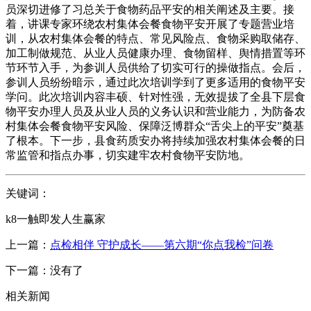
员深切进修了习总关于食物药品平安的相关阐述及主要。接
着，讲课专家环绕农村集体会餐食物平安开展了专题营业培
训，从农村集体会餐的特点、常见风险点、食物采购取储存、
加工制做规范、从业人员健康办理、食物留样、舆情措置等环
节环节入手，为参训人员供给了切实可行的操做指点。会后，
参训人员纷纷暗示，通过此次培训学到了更多适用的食物平安
学问。此次培训内容丰硕、针对性强，无效提拔了全县下层食
物平安办理人员及从业人员的义务认识和营业能力，为防备农
村集体会餐食物平安风险、保障泛博群众“舌尖上的平安”奠基
了根本。下一步，县食药质安办将持续加强农村集体会餐的日
常监管和指点办事，切实建牢农村食物平安防地。
关键词：
k8一触即发人生赢家
上一篇：
点检相伴 守护成长——第六期“你点我检”问卷
下一篇：没有了
相关新闻