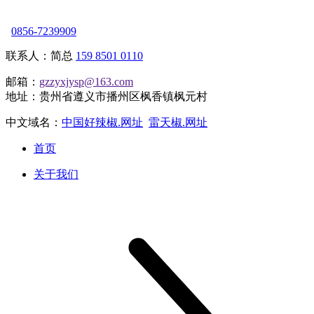
0856-7239909
联系人：简总
159 8501 0110
邮箱：
gzzyxjysp@163.com
地址：贵州省遵义市播州区枫香镇枫元村
中文域名：
中国好辣椒.网址
雷天椒.网址
首页
关于我们