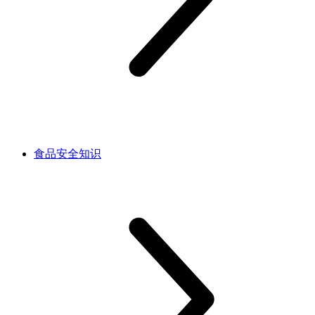
食品安全知识