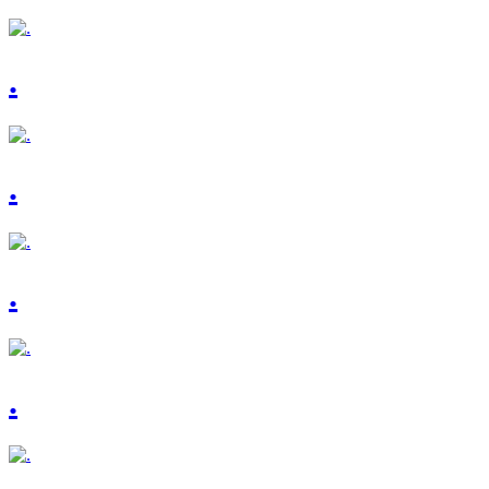
.
.
.
.