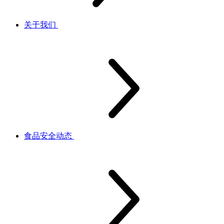
关于我们
食品安全动态