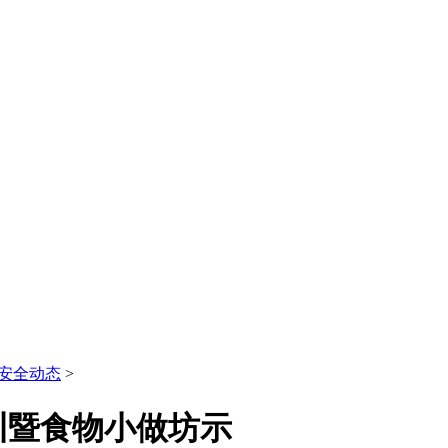
安全动态
>
训暨食物小做坊示