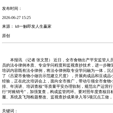
发布时间：
2026-06-27 15:25
来源： k8一触即发人生赢家
原创
本报讯 （记者 张文慧） 近日，全市食物出产平安监管人
员的法令律例本质、专业学问程度和监视查抄技术，进一步鞭
培训内容既有法令律例，将法令律例取专业学问融为一体，沉
了《吕梁市食物小做坊示范建立尺度》，开展肉成品和豆成品
经验，正在此次培训会上，面向全市推广，带动引领全市食物
排、年演讲、培训查核”等质量平安办理轨制，规范出产运营行
行“对账销号”，加强复查，构成监管闭环。要对照年度查核
履、系统及飞翔检题整改、监视查抄成果录入等5项沉点工做
关键词：