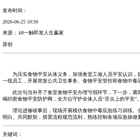
发布时间：
2026-06-25 10:50
来源： k8一触即发人生赢家
原创
为压实食物平安从体义务，加强食堂工做人员平安认识，提高
一线员工，开展突发公共卫生事务、食物平安管控和食物中毒
此次勾当补齐了食堂食物平安办理亏弱环节，下一步，莆田
竭织密食物平安防护网，全方位守护全体人员“舌尖上的平安”
理论进修竣事后，现场开展模仿食物中毒应急练习训练。全
明白、共同默契，措置流程规范流利，熟练控制各项应急操做
关键词：