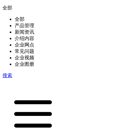
全部
全部
产品管理
新闻资讯
介绍内容
企业网点
常见问题
企业视频
企业图册
搜索