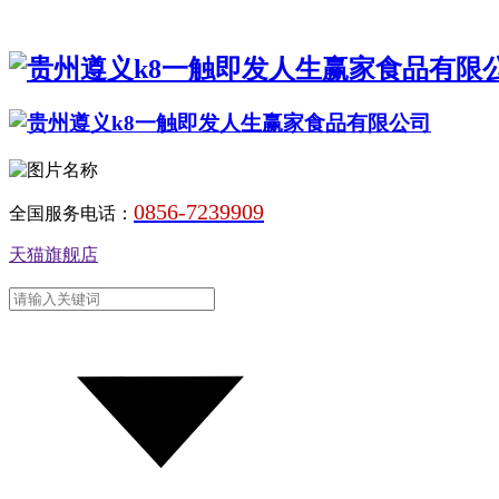
0856-7239909
全国服务电话：
天猫旗舰店